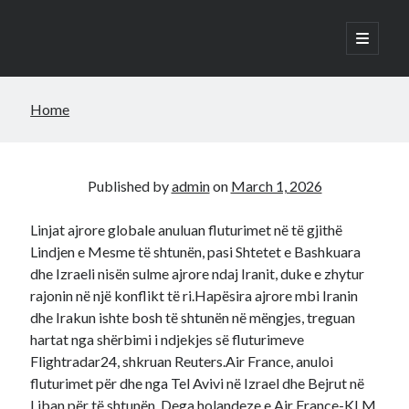
open
primary
Sidebar
menu
Search
Home
Search
Published by
admin
on
March 1, 2026
Linjat ajrore globale anuluan fluturimet në të gjithë
Lindjen e Mesme të shtunën, pasi Shtetet e Bashkuara
dhe Izraeli nisën sulme ajrore ndaj Iranit, duke e zhytur
rajonin në një konflikt të ri.Hapësira ajrore mbi Iranin
dhe Irakun ishte bosh të shtunën në mëngjes, treguan
hartat nga shërbimi i ndjekjes së fluturimeve
Flightradar24, shkruan Reuters.Air France, anuloi
fluturimet për dhe nga Tel Avivi në Izrael dhe Bejrut në
Liban për të shtunën. Dega holandeze e Air France-KLM