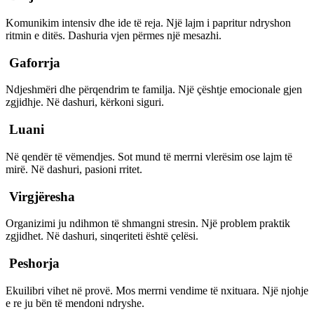
Komunikim intensiv dhe ide të reja. Një lajm i papritur ndryshon
ritmin e ditës. Dashuria vjen përmes një mesazhi.
Gaforrja
Ndjeshmëri dhe përqendrim te familja. Një çështje emocionale gjen
zgjidhje. Në dashuri, kërkoni siguri.
Luani
Në qendër të vëmendjes. Sot mund të merrni vlerësim ose lajm të
mirë. Në dashuri, pasioni rritet.
Virgjëresha
Organizimi ju ndihmon të shmangni stresin. Një problem praktik
zgjidhet. Në dashuri, sinqeriteti është çelësi.
Peshorja
Ekuilibri vihet në provë. Mos merrni vendime të nxituara. Një njohje
e re ju bën të mendoni ndryshe.