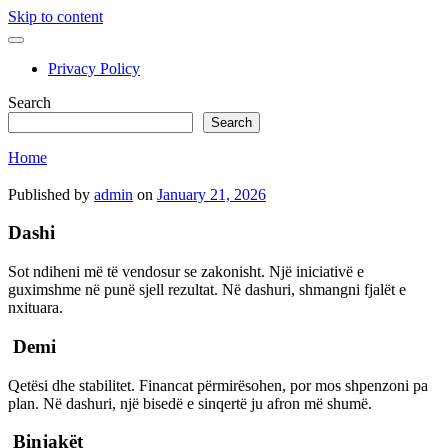
Skip to content
open
primary
Privacy Policy
menu
Sidebar
Search
Search
Home
Published by
admin
on
January 21, 2026
Dashi
Sot ndiheni më të vendosur se zakonisht. Një iniciativë e
guximshme në punë sjell rezultat. Në dashuri, shmangni fjalët e
nxituara.
Demi
Qetësi dhe stabilitet. Financat përmirësohen, por mos shpenzoni pa
plan. Në dashuri, një bisedë e sinqertë ju afron më shumë.
Binjakët