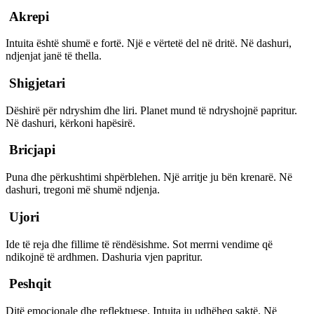
Akrepi
Intuita është shumë e fortë. Një e vërtetë del në dritë. Në dashuri,
ndjenjat janë të thella.
Shigjetari
Dëshirë për ndryshim dhe liri. Planet mund të ndryshojnë papritur.
Në dashuri, kërkoni hapësirë.
Bricjapi
Puna dhe përkushtimi shpërblehen. Një arritje ju bën krenarë. Në
dashuri, tregoni më shumë ndjenja.
Ujori
Ide të reja dhe fillime të rëndësishme. Sot merrni vendime që
ndikojnë të ardhmen. Dashuria vjen papritur.
Peshqit
Ditë emocionale dhe reflektuese. Intuita ju udhëheq saktë. Në